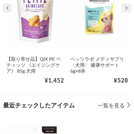
前の画像
次
【取り寄せ品】QIX PE ペ
ベッツラボ メディサプリ
ティッツ 《エイジングケ
〈犬用〉 健康サポート
ア》 85g 犬用
6g×8本
¥1,452
¥528
最近チェックしたアイテム
一覧を見る