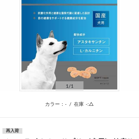
1
/1
カラー：-
/
在庫
-:△
再入荷