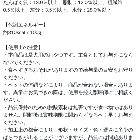
たんぱく質：13.0％以上、脂肪：12.0％以上、粗繊維：
0.5％以下、灰分：3.5％以下、水分：28.0％以下
【代謝エネルギー】
約310kcal / 100g
【使用上の注意】
・本商品は愛犬用のおやつです。主食としてお与えになら
ないでください。
・食べすぎるおそれがありますので給与量の目安をお守り
ください。
・ペットの体調などにより、商品が合わない場合もありま
す。異常にお気づきの際は、使用を控え獣医師にご相談く
ださい。
・品質保持のための脱酸素材は無害ですが食べ物ではあり
ません。開封後は賞味期限に関わらずなるべく早くお与え
ください。
・加工上の都合により、形状・サイズ・色・硬さに多少の
ばらつきが出ることがございますが、品質には問題ありま