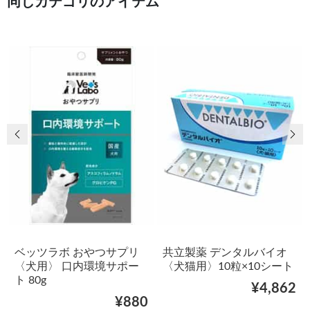
同じカテゴリのアイテム
前の画像
次
ベッツラボ おやつサプリ
共立製薬 デンタルバイオ
〈犬用〉 口内環境サポー
〈犬猫用〉10粒×10シート
ト 80g
¥4,862
¥880