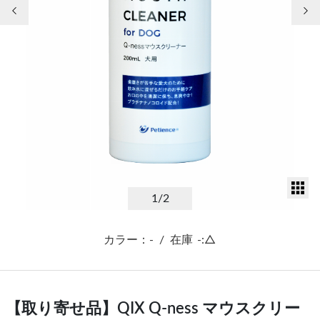
前の画像
次
サ
1
/2
カラー：-
/
在庫
-:△
【取り寄せ品】QIX Q-ness マウスクリー