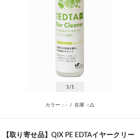
1
/1
カラー：-
/
在庫
-:△
【取り寄せ品】QIX PE EDTAイヤークリー