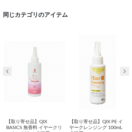
同じカテゴリのアイテム
前の画像
次
【取り寄せ品】QIX
【取り寄せ品】QIX PE イ
BASICS 無香料 イヤークリ
ヤークレンジング 100mL