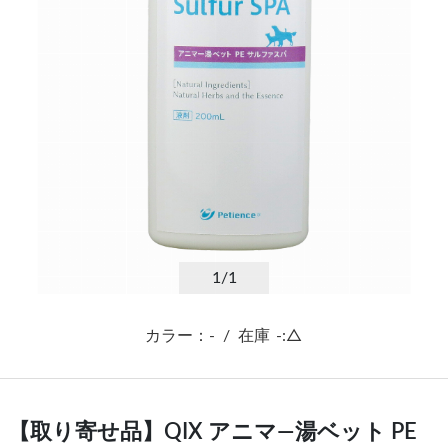
1
/1
カラー：-
/
在庫
-:△
【取り寄せ品】QIX アニマ―湯ベット PE