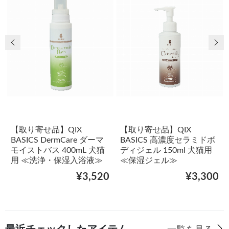
前の画像
次
【取り寄せ品】QIX
【取り寄せ品】QIX
BASICS DermCare ダーマ
BASICS 高濃度セラミドボ
モイストバス 400mL 犬猫
ディジェル 150ml 犬猫用
用 ≪洗浄・保湿入浴液≫
≪保湿ジェル≫
¥3,520
¥3,300