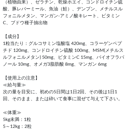
（植物由来）、ゼラチン、乾燥ホエイ、コンドロイチン硫
酸、豚レバーミール、魚油（鮭）、デンプン、メチルスル
フォニルメタン、マンガン-アミノ酸キレート、ビタミン
C、ブドウ種子抽出物
【成分】
1粒当たり：グルコサミン塩酸塩 420mg、コラーゲンペプ
チド 120mg、コンドロイチン硫酸 100mg、MSM(メチルス
ルフォニルメタン) 50mg、ビタミンC 15mg、バイオフラバ
ノール 10mg、オメガ3脂肪酸 8mg、マンガン 6mg
【使用上の注意】
≪給与量≫
次の量を目安に、初めの5日間は1日2回、その後は1日1
回、そのまま、または砕いて食事に混ぜて与えて下さい。
≪体重≫
5kg未満：1粒
5～12kg：2粒