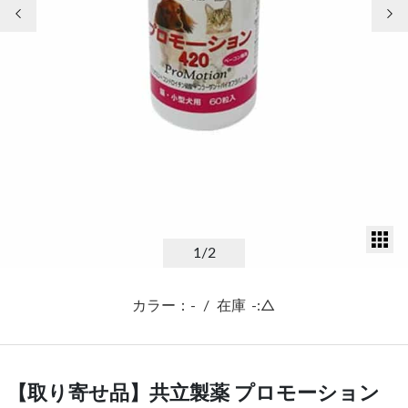
前の画像
次
サ
1
/2
カラー：-
/
在庫
-:△
【取り寄せ品】共立製薬 プロモーション