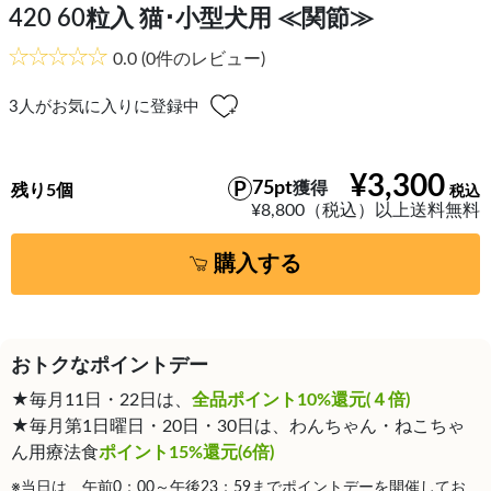
420 60粒入 猫･小型犬用 ≪関節≫
0.0
(0件のレビュー)
3
人がお気に入りに登録中
¥3,300
75pt
獲得
残り5個
¥8,800（税込）以上送料無料
購入する
おトクなポイントデー
★毎月11日・22日は、
全品ポイント10%還元(４倍)
★毎月第1日曜日・20日・30日は、わんちゃん・ねこちゃ
ん用療法食
ポイント15%還元(6倍)
※当日は、午前0：00～午後23：59までポイントデーを開催してお