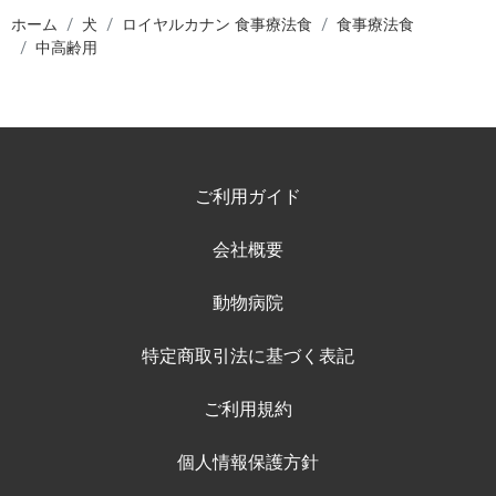
ホーム
犬
ロイヤルカナン 食事療法食
食事療法食
中高齢用
ご利用ガイド
会社概要
動物病院
特定商取引法に基づく表記
ご利用規約
個人情報保護方針