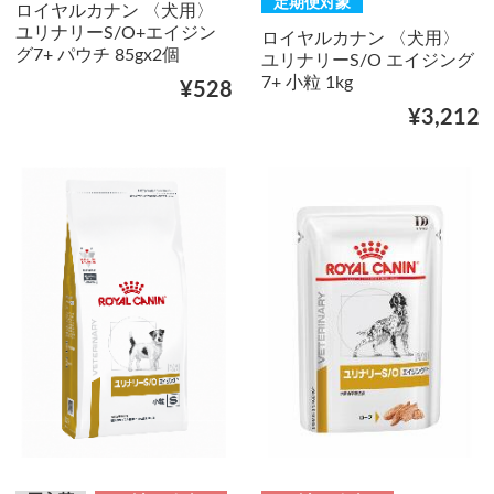
定期便対象
ロイヤルカナン 〈犬用〉
ユリナリーS/O+エイジン
ロイヤルカナン 〈犬用〉
グ7+ パウチ 85gx2個
ユリナリーS/O エイジング
7+ 小粒 1kg
¥528
¥3,212