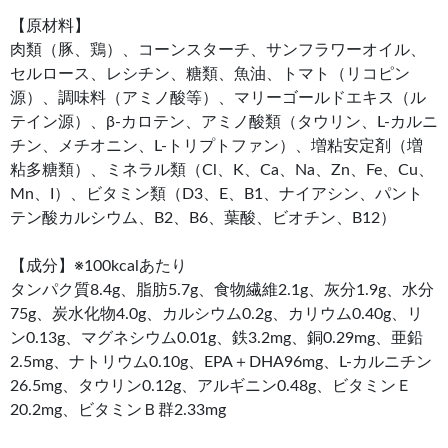
【原材料】
肉類（豚、鶏）、コーンスターチ、サンフラワーオイル、
セルロース、レシチン、糖類、魚油、トマト（リコピン
源）、調味料（アミノ酸等）、マリーゴールドエキス（ル
テイン源）、β-カロテン、アミノ酸類（タウリン、L-カルニ
チン、メチオニン、L-トリプトファン）、増粘安定剤（増
粘多糖類）、ミネラル類（Cl、K、Ca、Na、Zn、Fe、Cu、
Mn、I）、ビタミン類（D3、E、B1、ナイアシン、パント
テン酸カルシウム、B2、B6、葉酸、ビオチン、B12）
【成分】※100kcalあたり
タンパク質8.4g、脂肪5.7g、食物繊維2.1g、灰分1.9g、水分
75g、炭水化物4.0g、カルシウム0.2g、カリウム0.40g、リ
ン0.13g、マグネシウム0.01g、鉄3.2mg、銅0.29mg、亜鉛
2.5mg、ナトリウム0.10g、EPA＋DHA96mg、L-カルニチン
26.5mg、タウリン0.12g、アルギニン0.48g、ビタミンＥ
20.2mg、ビタミンＢ群2.33mg