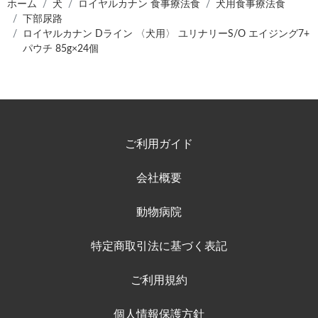
ホーム
犬
ロイヤルカナン 食事療法食
犬用食事療法食
下部尿路
ロイヤルカナン Dライン 〈犬用〉 ユリナリーS/O エイジング7+
パウチ 85g×24個
ご利用ガイド
会社概要
動物病院
特定商取引法に基づく表記
ご利用規約
個人情報保護方針