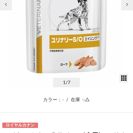
前の画像
次
サ
1
/7
カラー：-
/
在庫
-:△
ロイヤルカナン