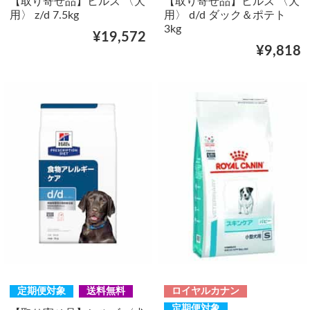
【取り寄せ品】ヒルズ 〈犬
【取り寄せ品】ヒルズ 〈犬
用〉 z/d 7.5kg
用〉 d/d ダック＆ポテト
3kg
¥19,572
¥9,818
定期便対象
送料無料
ロイヤルカナン
定期便対象