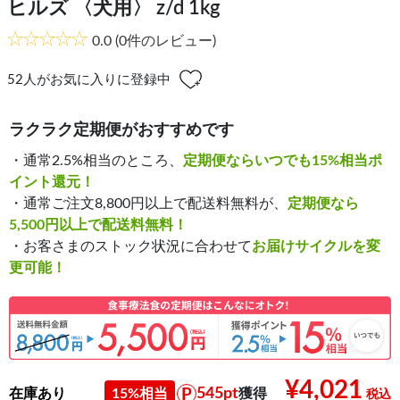
ヒルズ 〈犬用〉 z/d 1kg
0.0
(0件のレビュー)
52
人がお気に入りに登録中
ラクラク定期便がおすすめです
・通常2.5%相当のところ、
定期便ならいつでも15%相当ポ
イント還元！
・通常ご注文8,800円以上で配送料無料が、
定期便なら
5,500円以上で配送料無料！
・お客さまのストック状況に合わせて
お届けサイクルを変
更可能！
¥4,021
545pt
在庫あり
15%相当
獲得