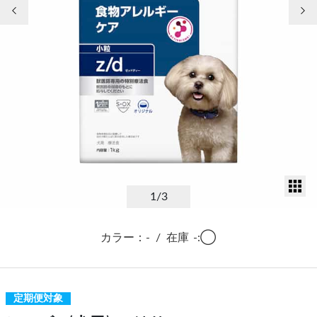
前の画像
次
サ
1
/3
カラー：-
/
在庫
-:◯
定期便対象