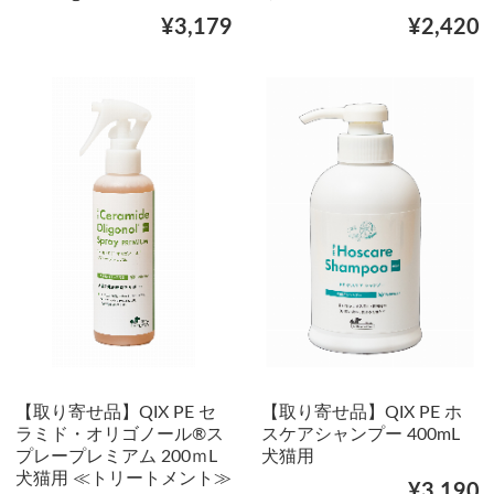
¥3,179
¥2,420
【取り寄せ品】QIX PE セ
【取り寄せ品】QIX PE ホ
ラミド・オリゴノール®ス
スケアシャンプー 400mL
プレープレミアム 200ｍL
犬猫用
犬猫用 ≪トリートメント≫
¥3,190