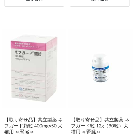
【取り寄せ品】共立製薬 ネ
【取り寄せ品】共立製薬 ネ
フガード顆粒 400mg×50 犬
フガード粒 12g（90粒）犬
猫用 ≪腎臓≫
猫用 ≪腎臓≫