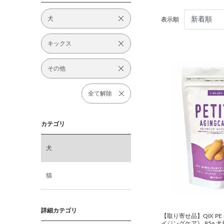
犬
表示順
キックス
その他
全て解除
カテゴリ
犬
猫
詳細カテゴリ
【取り寄せ品】QIX PE
イジングケア》 85g 犬