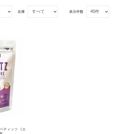
在庫
表示件数
 ペティッツ 《エ
用