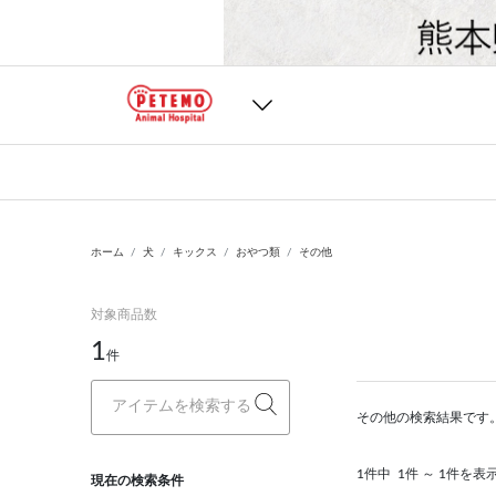
ホーム
犬
キックス
おやつ類
その他
対象商品数
1
件
その他の検索結果です
1件中
1件 ～ 1件を表
現在の検索条件