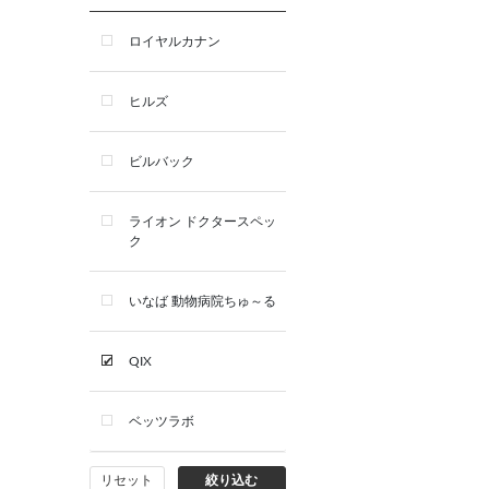
ロイヤルカナン
ヒルズ
ビルバック
ライオン ドクタースペッ
ク
いなば 動物病院ちゅ～る
QIX
ベッツラボ
リセット
絞り込む