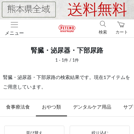
検索
カート
メニュー
腎臓・泌尿器・下部尿路
1 - 1件 / 1件
腎臓・泌尿器・下部尿路の検索結果です。現在1アイテムを
ご用意しています。
食事療法食
おやつ類
デンタルケア用品
サプ
並び替え
絞り込む