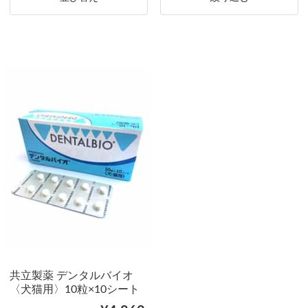
共立製薬 デンタルバイオ
〈犬猫用〉10粒×10シート