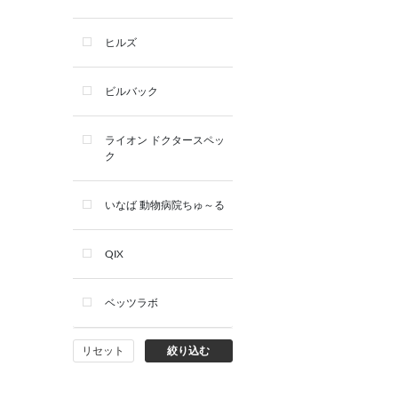
デンタルケア用品
ヒルズ
サプリメント
ビルバック
シャンプー・スキンケア用品
ライオン ドクタースペッ
ク
看護・介護用品
いなば 動物病院ちゅ～る
QIX
ベッツラボ
リセット
絞り込む