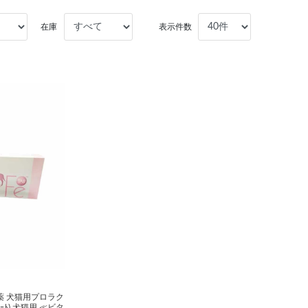
在庫
表示件数
薬 犬猫用プロラク
ｼｰﾄ) 犬猫用 ≪ビタ