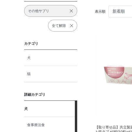
その他サプリ
表示順
全て解除
カテゴリ
犬
猫
詳細カテゴリ
犬
食事療法食
【取り寄せ品】共立製
ト鉄タブ 60粒(10粒×6