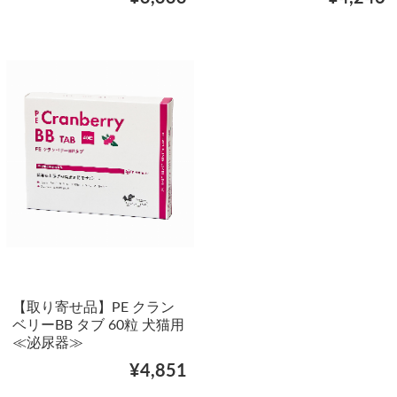
【取り寄せ品】PE クラン
ベリーBB タブ 60粒 犬猫用
≪泌尿器≫
¥4,851