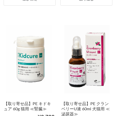
【取り寄せ品】PE キドキ
【取り寄せ品】PE クラン
ュア 60g 猫用 ≪腎臓≫
ベリーU液 60ml 犬猫用 ≪
泌尿器≫