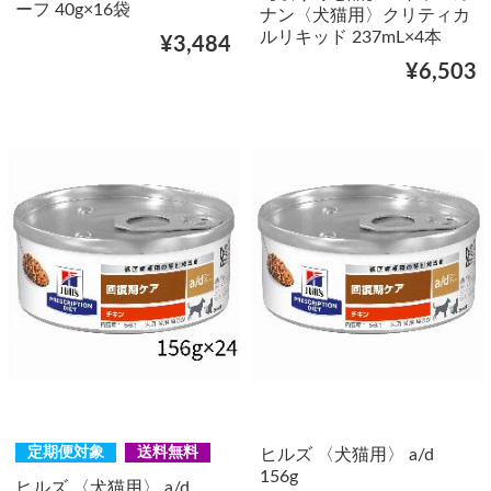
ーフ 40g×16袋
ナン〈犬猫用〉クリティカ
ルリキッド 237mL×4本
¥3,484
¥6,503
定期便対象
送料無料
ヒルズ 〈犬猫用〉 a/d
156g
ヒルズ 〈犬猫用〉 a/d