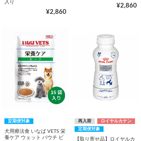
入り
¥2,860
¥2,860
定期便対象
再入荷
ロイヤルカナン
定期便対象
犬用療法食 いなば VETS 栄
養ケア ウェット パウチ ビ
【取り寄せ品】ロイヤルカ