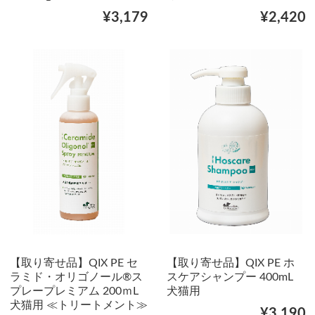
¥3,179
¥2,420
【取り寄せ品】QIX PE セ
【取り寄せ品】QIX PE ホ
ラミド・オリゴノール®ス
スケアシャンプー 400mL
プレープレミアム 200ｍL
犬猫用
犬猫用 ≪トリートメント≫
¥3,190