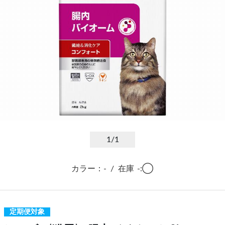
1
/1
カラー：-
/
在庫
-:◯
定期便対象