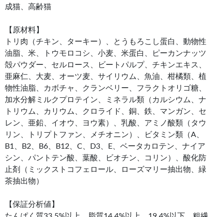
成猫、高齢猫
【原材料】
トリ肉（チキン、ターキー）、とうもろこし蛋白、動物性
油脂、米、トウモロコシ、小麦、米蛋白、ピーカンナッツ
殻パウダー、セルロース、ビートパルプ、チキンエキス、
亜麻仁、大麦、オーツ麦、サイリウム、魚油、柑橘類、植
物性油脂、カボチャ、クランベリー、フラクトオリゴ糖、
加水分解ミルクプロテイン、ミネラル類（カルシウム、ナ
トリウム、カリウム、クロライド、銅、鉄、マンガン、セ
レン、亜鉛、イオウ、ヨウ素）、乳酸、アミノ酸類（タウ
リン、トリプトファン、メチオニン）、ビタミン類（A、
B1、B2、B6、B12、C、D3、E、ベータカロテン、ナイア
シン、パントテン酸、葉酸、ビオチン、コリン）、酸化防
止剤（ミックストコフェロール、ローズマリー抽出物、緑
茶抽出物）
【保証分析値】
たんぱく質33.5%以上、脂質14.4%以上 19.4%以下、粗繊