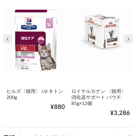
前の画像
次
ヒルズ〈猫用〉 i/d キトン
ロイヤルカナン 〈猫用〉
200g
消化器サポート パウチ
85g×12個
¥880
¥3,286