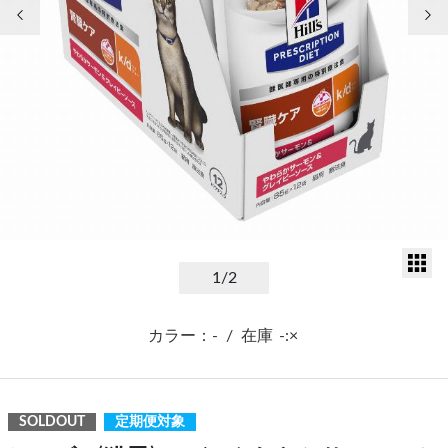
前の画像
次
サ
1
/2
カラー：-
/
在庫
-:×
SOLDOUT
定期便対象