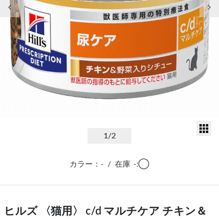
前の画像
次
サ
1
/2
カラー：-
/
在庫
-:◯
ヒルズ 〈猫用〉 c/d マルチケア チキン＆