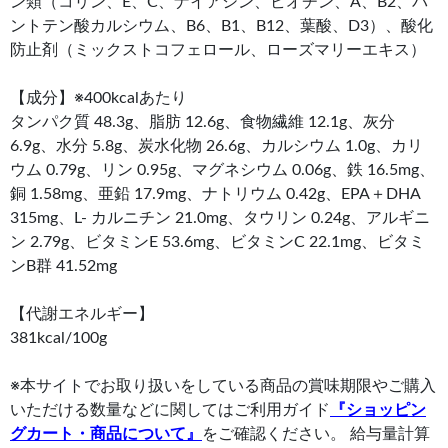
ン類（コリン、E、C、ナイアシン、ビオチン、A、B2、パ
ントテン酸カルシウム、B6、B1、B12、葉酸、D3）、酸化
防止剤（ミックストコフェロール、ローズマリーエキス）
【成分】※400kcalあたり
タンパク質 48.3g、脂肪 12.6g、食物繊維 12.1g、灰分
6.9g、水分 5.8g、炭水化物 26.6g、カルシウム 1.0g、カリ
ウム 0.79g、リン 0.95g、マグネシウム 0.06g、鉄 16.5mg、
銅 1.58mg、亜鉛 17.9mg、ナトリウム 0.42g、EPA＋DHA
315mg、L- カルニチン 21.0mg、タウリン 0.24g、アルギニ
ン 2.79g、ビタミンE 53.6mg、ビタミンC 22.1mg、ビタミ
ンB群 41.52mg
【代謝エネルギー】
381kcal/100g
※本サイトでお取り扱いをしている商品の賞味期限やご購入
いただける数量などに関してはご利用ガイド
『ショッピン
グカート・商品について』
をご確認ください。 給与量計算