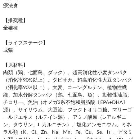
療法食
【推奨種】
全猫種
【ライフステージ】
成猫
【原材料】
肉類（鶏、七面鳥、ダック）、超高消化性小麦タンパク
（消化率90%以上）、タピオカ、超高消化性大豆タンパク
（消化率90%以上）、大麦、コーングルテン、植物性繊
維、加水分解タンパク（鶏、七面鳥、魚）、動物性油脂、
チコリー、魚油（オメガ3系不飽和脂肪酸〔EPA+DHA〕
源）、サイリウム、大豆油、フラクトオリゴ糖、マリーゴ
ールドエキス（ルテイン源）、アミノ酸類（L-アルギニ
ン、タウリン、L-カルニチン）、塩化アンモニウム、ミネ
ラル類（K、Cl、Zn、Na、Mn、Fe、Cu、Se、I）、ビタミ