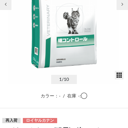
前の画像
次
サ
1
/10
カラー：-
/
在庫
-:◯
再入荷
ロイヤルカナン