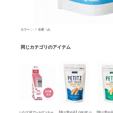
カラー：-
/
在庫
-:△
同じカテゴリのアイテム
いなば 低アレルゲンちゅ
【取り寄せ品】QIX PE ペ
【取り寄せ品】