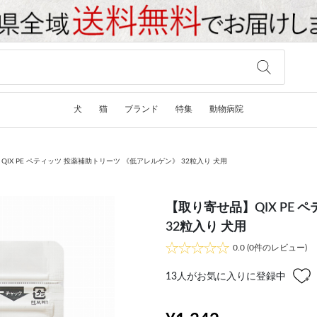
犬
猫
ブランド
特集
動物病院
IX PE ペティッツ 投薬補助トリーツ 《低アレルゲン》 32粒入り 犬用
【取り寄せ品】QIX PE
32粒入り 犬用
0.0
(0件のレビュー)
13
人がお気に入りに登録中