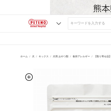
ホーム
犬
キックス
犬用 おやつ類
食持アレルギー
【取り寄せ品】Q