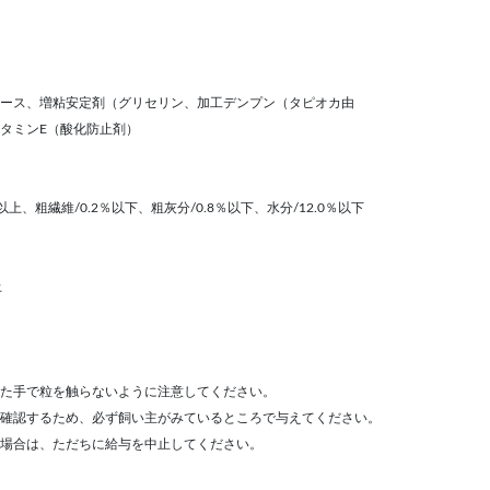
ース、増粘安定剤（グリセリン、加工デンプン（タピオカ由
タミンE（酸化防止剤）
以上、粗繊維/0.2％以下、粗灰分/0.8％以下、水分/12.0％以下
上
た手で粒を触らないように注意してください。
確認するため、必ず飼い主がみているところで与えてください。
場合は、ただちに給与を中止してください。