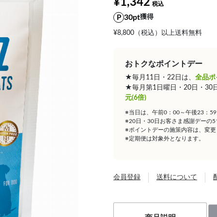
¥1,342
30pt
獲得
¥8,800（税込）以上送料無料
おトクなポイントデー
★毎月11日・22日は、
全品ポ
★毎月第1日曜日・20日・3
元(6倍)
※当日は、午前0：00～午後23：
※20日・30日お客さま感謝デーの
※ポイントデーの施策内容は、変更
※定期便は対象外となります。
会員登録
送料について