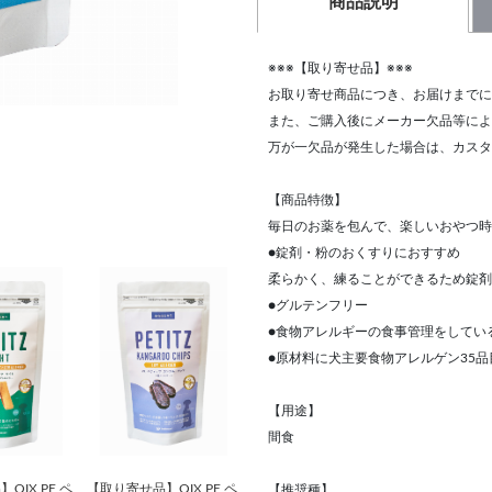
商品説明
※※※【取り寄せ品】※※※
お取り寄せ商品につき、お届けまでに
また、ご購入後にメーカー欠品等によ
万が一欠品が発生した場合は、カスタ
【商品特徴】
毎日のお薬を包んで、楽しいおやつ時
●錠剤・粉のおくすりにおすすめ
柔らかく、練ることができるため錠剤
●グルテンフリー
●食物アレルギーの食事管理をしてい
●原材料に犬主要食物アレルゲン35
【用途】
間食
QIX PE ペ
【取り寄せ品】QIX PE ペ
【推奨種】