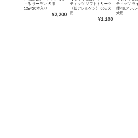
～る サーモン 犬用
ティッツ ソフトトリーツ
ティッツ ラ
12g×20本入り
《低アレルゲン》 85g 犬
理×低アレルゲ
用
犬用
¥2,200
¥1,188