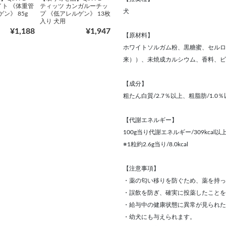
イト 《体重管
ティッツ カンガルーチッ
犬
ン》 85g
プ 《低アレルゲン》 13枚
入り 犬用
¥1,188
¥1,947
【原材料】
ホワイトソルガム粉、黒糖蜜、セルロ
来））、未焼成カルシウム、香料、ビ
【成分】
粗たん白質/2.7％以上、粗脂肪/1.0％
【代謝エネルギー】
100g当り代謝エネルギー/309kcal以
※1粒約2.6g当り/8.0kcal
【注意事項】
・薬の匂い移りを防ぐため、薬を持っ
・誤飲を防ぎ、確実に投薬したことを
・給与中の健康状態に異常が見られた
・幼犬にも与えられます。