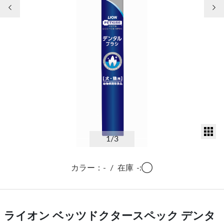
前の画像
次
サ
1
/3
カラー：-
/
在庫
-:◯
ライオン ベッツドクタースペック デンタ