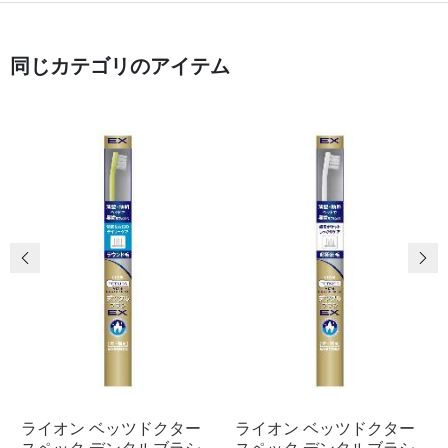
同じカテゴリのアイテム
前の画像
次
ライオン ベッツドクター
ライオン ベッツドクター