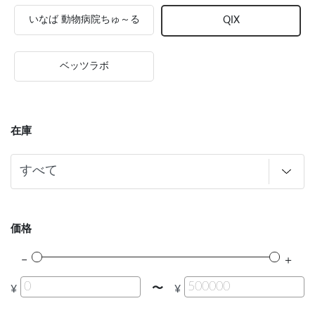
いなば 動物病院ちゅ～る
QIX
ベッツラボ
在庫
価格
〜
¥
¥