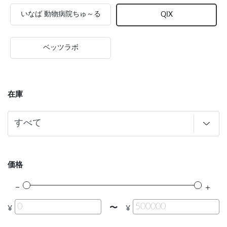
いなば 動物病院ちゅ～る
QIX
ベッツラボ
在庫
価格
〜
¥
¥