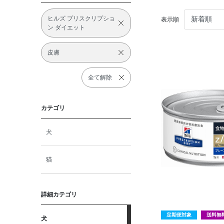
ヒルズ プリスクリプショ
表示順
ン ダイエット
皮膚
全て解除
カテゴリ
犬
猫
詳細カテゴリ
定期便対象
送料無
犬