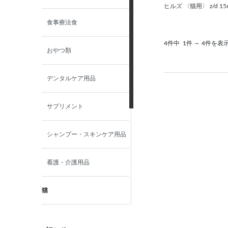
ヒルズ 〈猫用〉 z/d 15
食事療法食
4件中
1件 ～ 4件を表
おやつ類
デンタルケア用品
サプリメント
シャンプー・スキンケア用品
看護・介護用品
猫
食事療法食