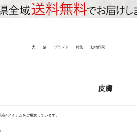
犬
猫
ブランド
特集
動物病院
皮膚
現在4アイテムをご用意しています。
示