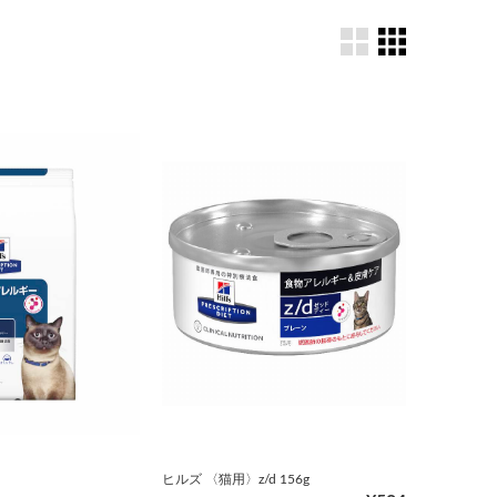
ヒルズ 〈猫用〉z/d 156g