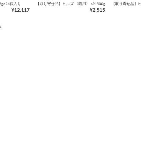
6g×24個入り
【取り寄せ品】ヒルズ 〈猫用〉 z/d 500g
【取り寄せ品】ヒルズ
¥12,117
¥2,515
示