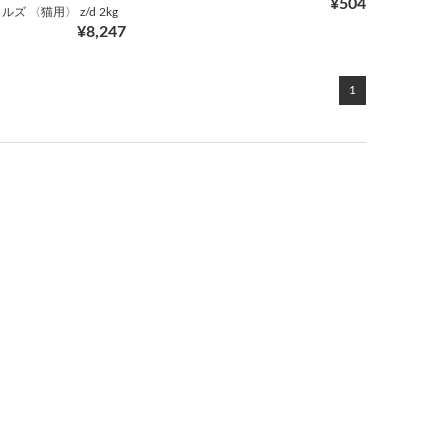
¥504
 〈猫用〉 z/d 2kg
¥8,247
1