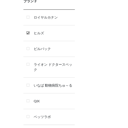
ブランド
おやつ類
ロイヤルカナン
デンタルケア用品
ヒルズ
サプリメント
ビルバック
シャンプー・スキンケア用品
ライオン ドクタースペッ
ク
看護・介護用品
いなば 動物病院ちゅ～る
QIX
ベッツラボ