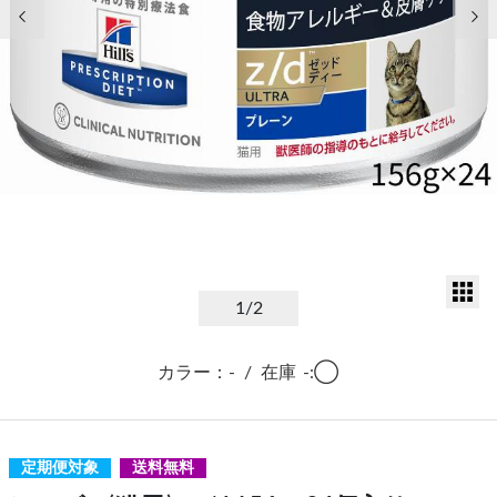
前の画像
次
サ
1
/2
カラー：-
/
在庫
-:◯
定期便対象
送料無料