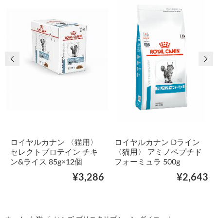
前の画像
次
ロイヤルカナン 〈猫用〉
ロイヤルカナン Dライン
セレクトプロテイン チキ
〈猫用〉 アミノペプチド
ン&ライス 85g×12個
フォーミュラ 500g
¥3,286
¥2,643