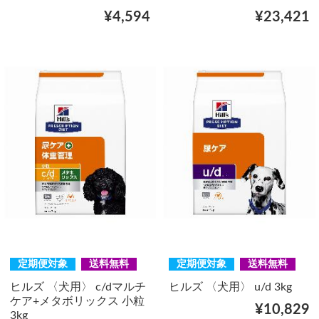
¥4,594
¥23,421
定期便対象
送料無料
定期便対象
送料無料
ヒルズ 〈犬用〉 c/dマルチ
ヒルズ 〈犬用〉 u/d 3kg
ケア+メタボリックス 小粒
¥10,829
3kg