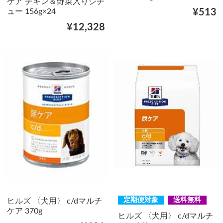
ケア チキン＆野菜入りシチ
ュー 156g×24
¥513
¥12,328
定期便対象
送料無料
ヒルズ 〈犬用〉 c/dマルチ
ケア 370g
ヒルズ 〈犬用〉 c/dマルチ