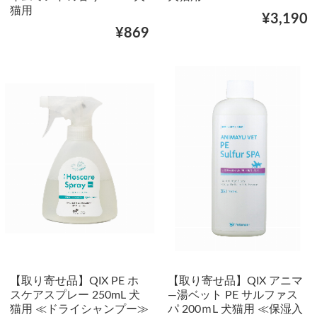
猫用
¥3,190
¥869
【取り寄せ品】QIX PE ホ
【取り寄せ品】QIX アニマ
スケアスプレー 250mL 犬
―湯ベット PE サルファス
猫用 ≪ドライシャンプー≫
パ 200ｍL 犬猫用 ≪保湿入