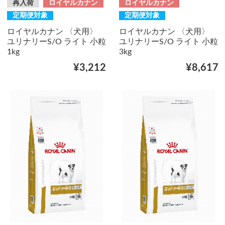
再入荷
ロイヤルカナン
ロイヤルカナン
定期便対象
定期便対象
ロイヤルカナン 〈犬用〉
ロイヤルカナン 〈犬用〉
ユリナリーS/O ライト 小粒
ユリナリーS/O ライト 小粒
1kg
3kg
¥3,212
¥8,617