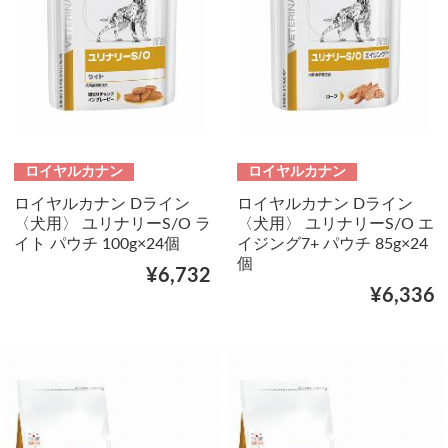
ロイヤルカナン
ロイヤルカナン
ロイヤルカナン Dライン
ロイヤルカナン Dライン
〈犬用〉 ユリナリーS/O ラ
〈犬用〉 ユリナリーS/O エ
イト パウチ 100g×24個
イジング7+ パウチ 85g×24
個
¥6,732
¥6,336