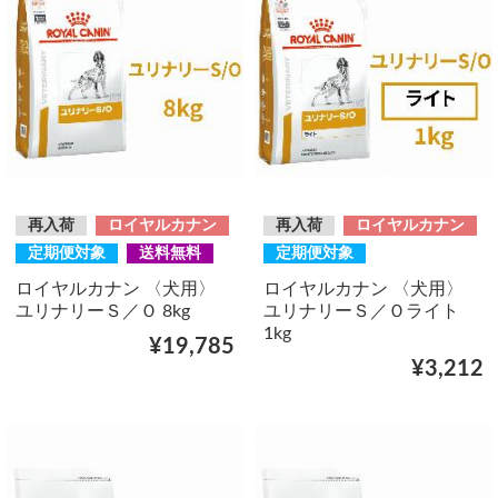
再入荷
ロイヤルカナン
再入荷
ロイヤルカナン
定期便対象
送料無料
定期便対象
ロイヤルカナン 〈犬用〉
ロイヤルカナン 〈犬用〉
ユリナリーＳ／Ｏ 8kg
ユリナリーＳ／Ｏライト
1kg
¥19,785
¥3,212