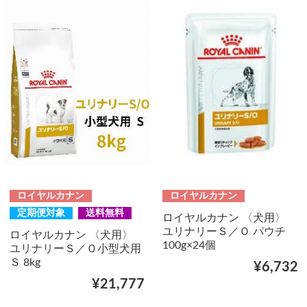
ロイヤルカナン
ロイヤルカナン
定期便対象
送料無料
ロイヤルカナン 〈犬用〉
ユリナリーＳ／Ｏ パウチ
ロイヤルカナン 〈犬用〉
100g×24個
ユリナリーＳ／Ｏ小型犬用
Ｓ 8kg
¥6,732
¥21,777