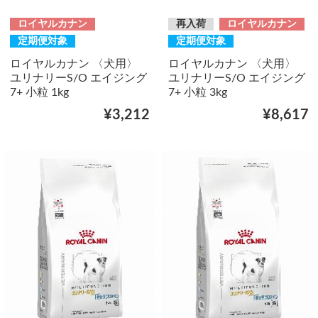
ロイヤルカナン
再入荷
ロイヤルカナン
定期便対象
定期便対象
ロイヤルカナン 〈犬用〉
ロイヤルカナン 〈犬用〉
ユリナリーS/O エイジング
ユリナリーS/O エイジング
7+ 小粒 1kg
7+ 小粒 3kg
¥3,212
¥8,617