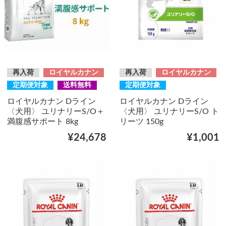
再入荷
ロイヤルカナン
再入荷
ロイヤルカナン
定期便対象
送料無料
定期便対象
ロイヤルカナン Dライン
ロイヤルカナン Dライン
〈犬用〉 ユリナリーS/O＋
〈犬用〉 ユリナリーS/O ト
満腹感サポート 8kg
リーツ 150g
¥24,678
¥1,001