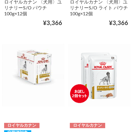
ロイヤルカナン 〈犬用〉ユ
ロイヤルカナン 〈犬用〉ユ
リナリーS/O パウチ
リナリーS/O ライト パウチ
100g×12個
100g×12個
¥3,366
¥3,366
ロイヤルカナン
ロイヤルカナン