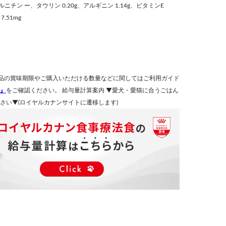
L-カルニチン ー、タウリン 0.20g、アルギニン 1.14g、ビタミンE
.51mg
品の賞味期限やご購入いただける数量などに関してはご利用ガイド
』
をご確認ください。 給与量計算案内 ▼愛犬・愛猫に合うごはん
さい▼(ロイヤルカナンサイトに遷移します)