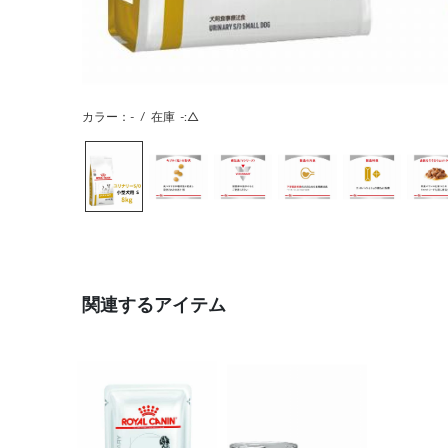
カラー：-
/
在庫
-:△
関連するアイテム