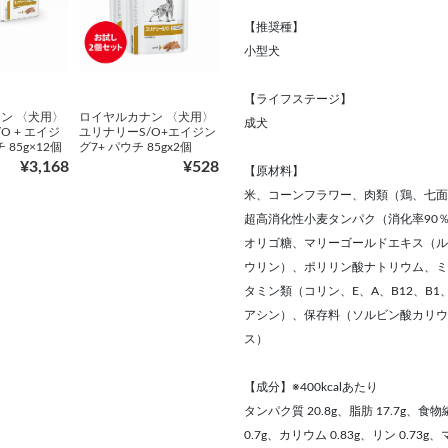
【推奨種】
小型犬
【ライフステージ】
ン 〈犬用〉
ロイヤルカナン 〈犬用〉
成犬
O + エイジ
ユリナリーS/O+エイジン
 85g×12個
グ7+ パウチ 85gx2個
¥3,168
¥528
【原材料】
米、コーンフラワー、肉類（鶏、七面
超高消化性小麦タンパク（消化率90
オリゴ糖、マリーゴールドエキス（ルテ
ウリン）、ポリリン酸ナトリウム、ミネラル
タミン類（コリン、E、A、B12、B
アシン）、保存料（ソルビン酸カリウ
ス）
【成分】※400kcalあたり
タンパク質 20.8g、脂肪 17.7g、食物
0.7g、カリウム 0.83g、リン 0.73g