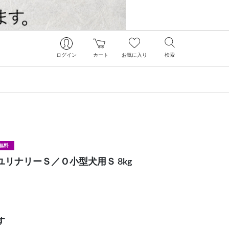
ログイン
カート
お気に入り
検索
無料
ユリナリーＳ／Ｏ小型犬用Ｓ 8kg
す