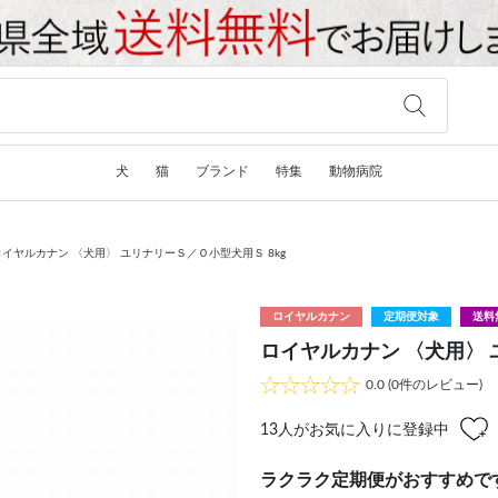
犬
猫
ブランド
特集
動物病院
ロイヤルカナン 〈犬用〉 ユリナリーＳ／Ｏ小型犬用Ｓ 8kg
ロイヤルカナン
定期便対象
送料
ロイヤルカナン 〈犬用〉 
0.0
(0件のレビュー)
13
人がお気に入りに登録中
ラクラク定期便がおすすめで