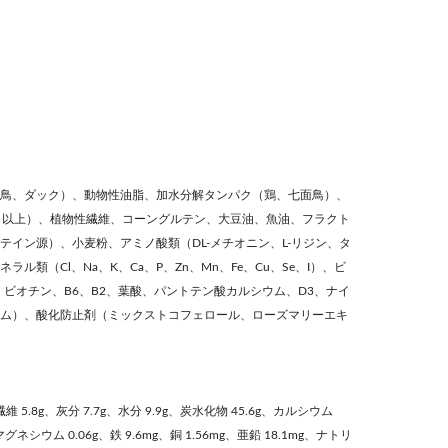
鳥、ダック）、動物性油脂、加水分解タンパク（鶏、七面鳥）、
％以上）、植物性繊維、コーングルテン、大豆油、魚油、フラクト
イン源）、小麦粉、アミノ酸類（DL-メチオニン、L-リジン、タ
類（Cl、Na、K、Ca、P、Zn、Mn、Fe、Cu、Se、I）、ビ
1、ビオチン、B6、B2、葉酸、パントテン酸カルシウム、D3、ナイ
ム）、酸化防止剤（ミックストコフェロール、ローズマリーエキ
繊維 5.8g、灰分 7.7g、水分 9.9g、炭水化物 45.6g、カルシウム
、マグネシウム 0.06g、鉄 9.6mg、銅 1.56mg、亜鉛 18.1mg、ナトリ