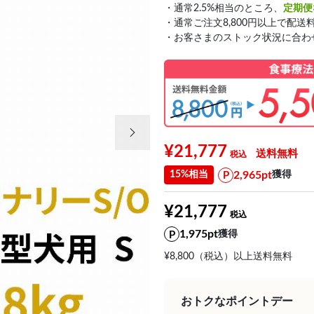
・通常2.5%相当のところ、
定期便
・通常ご注文8,800円以上で配送
・お客さまのストック状況に合わ
次の画像
¥21,777
送料無料
2,965pt
15%相当
獲得
¥21,777
1,975pt
獲得
¥8,800（税込）以上送料無料
おトクなポイントデー