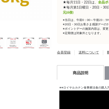
★毎月11日・22日は、
全品ポ
★毎月第1日曜日・20日・3
元(6倍)
※当日は、午前0：00～午後23：
※20日・30日お客さま感謝デーの
※ポイントデーの施策内容は、変更
※定期便は対象外となります。
会員登録
送料について
商品説明
※※ロイヤルカナン食事療法食の購入