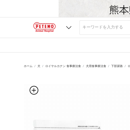
ホーム
犬
ロイヤルカナン 食事療法食
犬用食事療法食
下部尿路