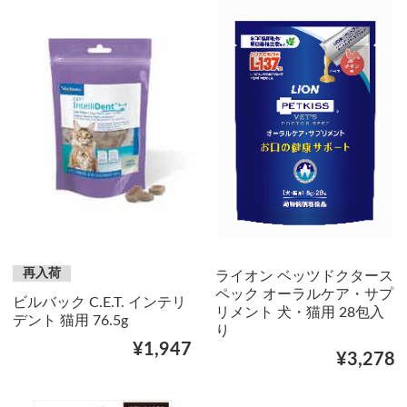
再入荷
ライオン ベッツドクタース
ペック オーラルケア・サプ
ビルバック C.E.T. インテリ
リメント 犬・猫用 28包入
デント 猫用 76.5g
り
¥1,947
¥3,278