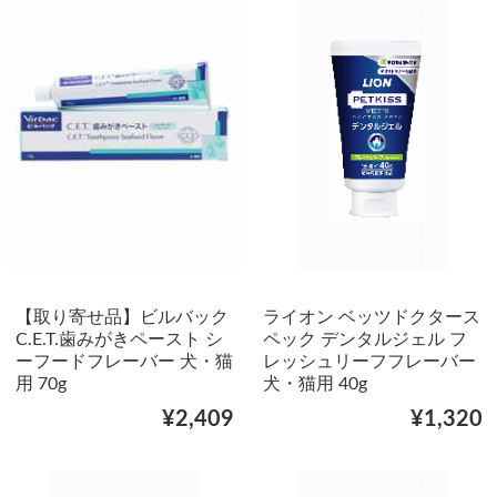
【取り寄せ品】ビルバック
ライオン ベッツドクタース
C.E.T.歯みがきペースト シ
ペック デンタルジェル フ
ーフードフレーバー 犬・猫
レッシュリーフフレーバー
用 70g
犬・猫用 40g
¥2,409
¥1,320