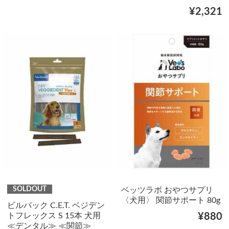
¥2,321
SOLDOUT
ベッツラボ おやつサプリ
〈犬用〉 関節サポート 80g
ビルバック C.E.T. ベジデン
トフレックス S 15本 犬用
¥880
≪デンタル≫ ≪関節≫