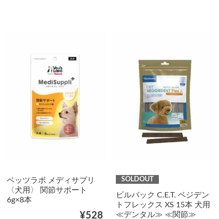
SOLDOUT
ベッツラボ メディサプリ
〈犬用〉 関節サポート
ビルバック C.E.T. ベジデン
6g×8本
トフレックス XS 15本 犬用
≪デンタル≫ ≪関節≫
¥528