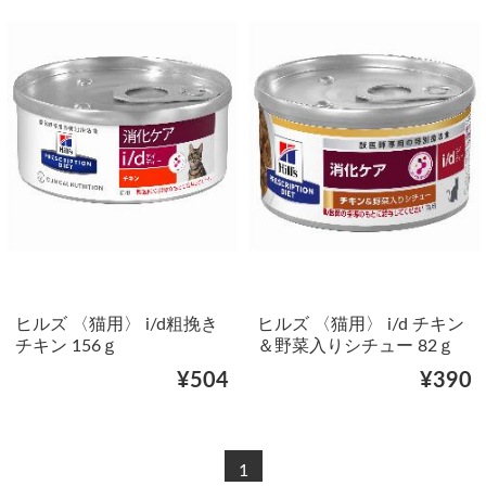
ヒルズ 〈猫用〉 i/d粗挽き
ヒルズ 〈猫用〉 i/d チキン
チキン 156ｇ
＆野菜入りシチュー 82ｇ
¥504
¥390
1