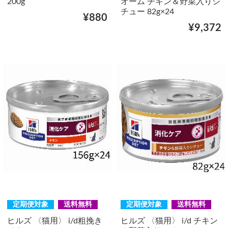
200g
オーム チキン＆野菜入りシ
チュー 82g×24
¥880
¥9,372
定期便対象
送料無料
定期便対象
送料無料
ヒルズ 〈猫用〉 i/d粗挽き
ヒルズ 〈猫用〉 i/d チキン