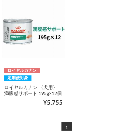
ロイヤルカナン
定期便対象
ロイヤルカナン 〈犬用〉
満腹感サポート 195g×12個
¥5,755
1