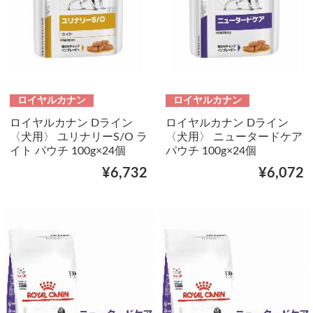
ロイヤルカナン
ロイヤルカナン
ロイヤルカナン Dライン
ロイヤルカナン Dライン
〈犬用〉 ユリナリーS/O ラ
〈犬用〉 ニュータードケア
イト パウチ 100g×24個
パウチ 100g×24個
¥6,732
¥6,072