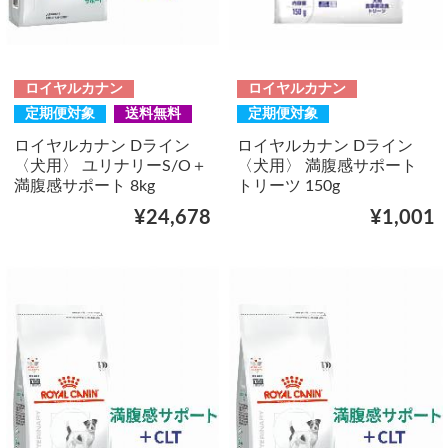
ロイヤルカナン
ロイヤルカナン
定期便対象
送料無料
定期便対象
ロイヤルカナン Dライン
ロイヤルカナン Dライン
〈犬用〉 ユリナリーS/O＋
〈犬用〉 満腹感サポート
満腹感サポート 8kg
トリーツ 150g
¥24,678
¥1,001