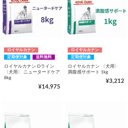
ロイヤルカナン
ロイヤルカナン
定期便対象
送料無料
定期便対象
ロイヤルカナン Dライン
ロイヤルカナン 〈犬用〉
〈犬用〉 ニュータードケア
満腹感サポート 1kg
8kg
¥3,212
¥14,975