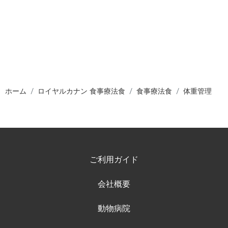
ホーム
ロイヤルカナン 食事療法食
食事療法食
体重管理
ご利用ガイド
会社概要
動物病院