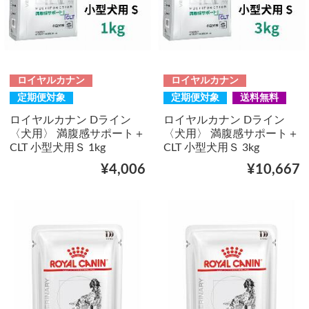
ロイヤルカナン
ロイヤルカナン
定期便対象
定期便対象
送料無料
ロイヤルカナン Dライン
ロイヤルカナン Dライン
〈犬用〉 満腹感サポート＋
〈犬用〉 満腹感サポート＋
CLT 小型犬用Ｓ 1kg
CLT 小型犬用Ｓ 3kg
¥4,006
¥10,667