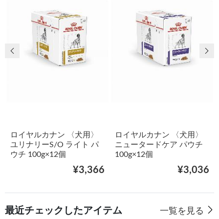
前の画像
次
ロイヤルカナン 〈犬用〉
ロイヤルカナン 〈犬用〉
ユリナリーS/O ライト パ
ニュータードケア パウチ
ウチ 100g×12個
100g×12個
¥3,366
¥3,036
最近チェックしたアイテム
一覧を見る