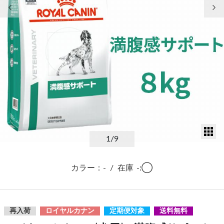
前の画像
次
サ
1
/9
カラー：-
/
在庫
-:◯
再入荷
ロイヤルカナン
定期便対象
送料無料