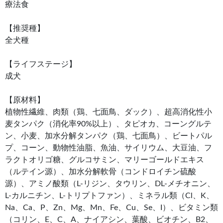
療法食
【推奨種】
全犬種
【ライフステージ】
成犬
【原材料】
植物性繊維、肉類（鶏、七面鳥、ダック）、超高消化性小
麦タンパク（消化率90%以上）、タピオカ、コーングルテ
ン、小麦、加水分解タンパク（鶏、七面鳥）、ビートパル
プ、コーン、動物性油脂、魚油、サイリウム、大豆油、フ
ラクトオリゴ糖、グルコサミン、マリーゴールドエキス
（ルテイン源）、加水分解軟骨（コンドロイチン硫酸
源）、アミノ酸類（L-リジン、タウリン、DL-メチオニン、
L-カルニチン、L-トリプトファン）、ミネラル類（Cl、K、
Na、Ca、P、Zn、Mg、Mn、Fe、Cu、Se、I）、ビタミン類
（コリン、E、C、A、ナイアシン、葉酸、ビオチン、B2、