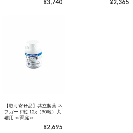
¥3,740
¥2,365
【取り寄せ品】共立製薬 ネ
フガード粒 12g（90粒）犬
猫用 ≪腎臓≫
¥2,695