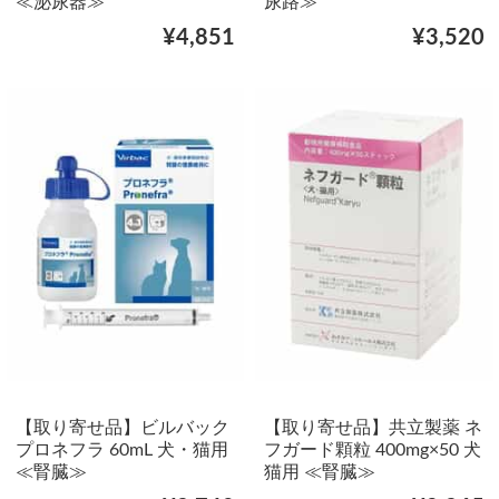
≪泌尿器≫
尿路≫
¥4,851
¥3,520
【取り寄せ品】ビルバック
【取り寄せ品】共立製薬 ネ
プロネフラ 60mL 犬・猫用
フガード顆粒 400mg×50 犬
≪腎臓≫
猫用 ≪腎臓≫