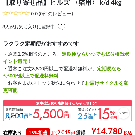
【取り寄せ品】ヒルズ 〈猫用〉 k/d 4kg
0.0
(0件のレビュー)
8
人がお気に入りに登録中
ラクラク定期便がおすすめです
・通常2.5%相当のところ、
定期便ならいつでも15%相当ポ
イント還元！
・通常ご注文8,800円以上で配送料無料が、
定期便なら
5,500円以上で配送料無料！
・お客さまのストック状況に合わせて
お届けサイクルを変
更可能！
¥14,780
2,015pt
在庫あり
15%相当
獲得