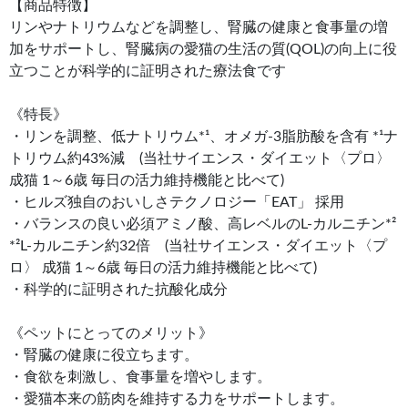
【商品特徴】
リンやナトリウムなどを調整し、腎臓の健康と食事量の増
加をサポートし、腎臓病の愛猫の生活の質(QOL)の向上に役
立つことが科学的に証明された療法食です
《特長》
・リンを調整、低ナトリウム*¹、オメガ-3脂肪酸を含有 *¹ナ
トリウム約43%減 (当社サイエンス・ダイエット〈プロ〉
成猫 1～6歳 毎日の活力維持機能と比べて)
・ヒルズ独自のおいしさテクノロジー「EAT」 採用
・バランスの良い必須アミノ酸、高レベルのL-カルニチン*²
*²L-カルニチン約32倍 (当社サイエンス・ダイエット〈プ
ロ〉 成猫 1～6歳 毎日の活力維持機能と比べて)
・科学的に証明された抗酸化成分
《ペットにとってのメリット》
・腎臓の健康に役立ちます。
・食欲を刺激し、食事量を増やします。
・愛猫本来の筋肉を維持する力をサポートします。