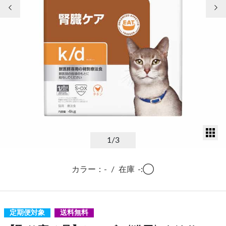
前の画像
次
サ
1
/3
カラー：-
/
在庫
-:◯
定期便対象
送料無料