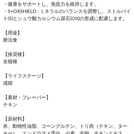
・健康をサポートし、免疫力を維持します。
・S+OXSHIELD : ミネラルのバランスを調整し、ストルバイ
ト(S)とシュウ酸カルシウム尿石(OX)の形成に配慮します。
【用途】
療法食
【推奨種】
全猫種
【ライフステージ】
成猫
【素材・フレーバー】
チキン
【原材料】
米、動物性油脂、コーングルテン、トリ肉（チキン、ター
キー）、エンドウマメ蛋白、小麦、全卵、チキンエキス、