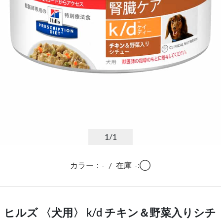
1
/1
カラー：-
/
在庫
-:◯
ヒルズ 〈犬用〉 k/d チキン＆野菜入りシチ