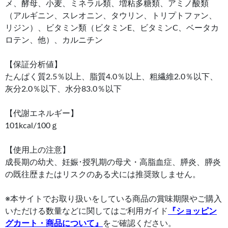
メ、酵母、小麦、ミネラル類、増粘多糖類、アミノ酸類
（アルギニン、スレオニン、タウリン、トリプトファン、
リジン）、ビタミン類（ビタミンE、ビタミンC、ベータカ
ロテン、他）、カルニチン
【保証分析値】
たんぱく質2.5％以上、脂質4.0％以上、粗繊維2.0％以下、
灰分2.0％以下、水分83.0％以下
【代謝エネルギー】
101kcal/100ｇ
【使用上の注意】
成長期の幼犬、妊娠･授乳期の母犬・高脂血症、膵炎、膵炎
の既往歴またはリスクのある犬には推奨致しません。
※本サイトでお取り扱いをしている商品の賞味期限やご購入
いただける数量などに関してはご利用ガイド
『ショッピン
グカート・商品について』
をご確認ください。