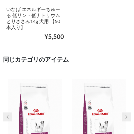
いなば エネルギーちゅー
る 低リン・低ナトリウム
とりささみ14g 犬用 【50
本入り】
¥5,500
同じカテゴリのアイテム
前の画像
次