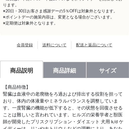
ります。
※20日・30日お客さま感謝デーの5％OFFは対象外となります。
※ポイントデーの施策内容は、変更となる場合がございます。
※定期便は対象外となります。
会員登録
送料について
配送と返品について
商品説明
商品詳細
サイズ
【商品特徴】
腎臓は血液中の老廃物をろ過および排出する役割を担って
おり、体内の体液量やミネラルバランスを調整していま
す。一度腎臓の機能が低下すると、その状態を回復させる
ことは難しいと言われています。ヒルズの栄養学者と獣医
師が開発したプリスクリプション・ダイエット 犬用 k/d ケ
イディーは、リンやナトリウムなどの調整により、あなた