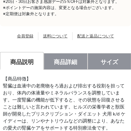
※20日・30日お客さま感謝デーの5％OFFは対象外となります。
※ポイントデーの施策内容は、変更となる場合がございます。
※定期便は対象外となります。
会員登録
送料について
配送と返品について
商品説明
商品詳細
サイズ
【商品特徴】
腎臓は血液中の老廃物をろ過および排出する役割を担って
おり、体内の体液量やミネラルバランスを調整していま
す。一度腎臓の機能が低下すると、その状態を回復させる
ことは難しいと言われています。ヒルズの栄養学者と獣医
師が開発したプリスクリプション・ダイエット 犬用 k/d ケ
イディーは、リンやナトリウムなどの調整により、あなた
の愛犬の腎臓ケアをサポートする特別療法食です。