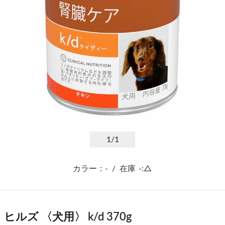
1
/1
カラー：-
/
在庫
-:△
ヒルズ 〈犬用〉 k/d 370g