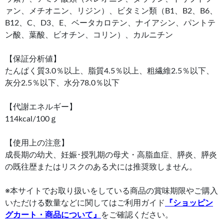
ァン、メチオニン、リジン）、ビタミン類（B1、B2、B6、
B12、C、D3、E、ベータカロテン、ナイアシン、パントテ
ン酸、葉酸、ビオチン、コリン）、カルニチン
【保証分析値】
たんぱく質3.0％以上、脂質4.5％以上、粗繊維2.5％以下、
灰分2.5％以下、水分78.0％以下
【代謝エネルギー】
114kcal/100ｇ
【使用上の注意】
成長期の幼犬、妊娠･授乳期の母犬・高脂血症、膵炎、膵炎
の既往歴またはリスクのある犬には推奨致しません。
※本サイトでお取り扱いをしている商品の賞味期限やご購入
いただける数量などに関してはご利用ガイド
『ショッピン
グカート・商品について』
をご確認ください。