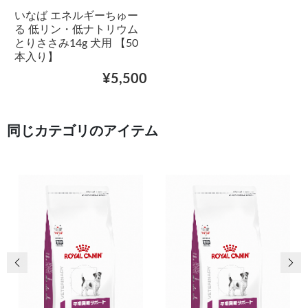
いなば エネルギーちゅー
る 低リン・低ナトリウム
とりささみ14g 犬用 【50
本入り】
¥5,500
同じカテゴリのアイテム
前の画像
次