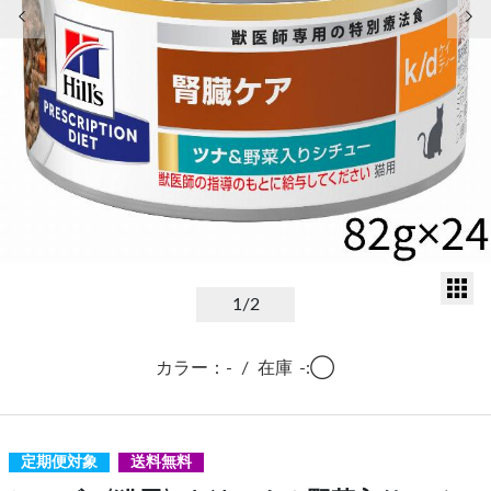
前の画像
次
サ
1
/2
カラー：-
/
在庫
-:◯
定期便対象
送料無料