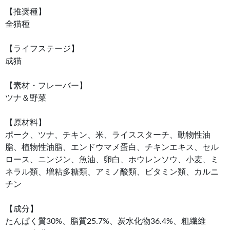
【推奨種】
全猫種
【ライフステージ】
成猫
【素材・フレーバー】
ツナ＆野菜
【原材料】
ポーク、ツナ、チキン、米、ライススターチ、動物性油
脂、植物性油脂、エンドウマメ蛋白、チキンエキス、セル
ロース、ニンジン、魚油、卵白、ホウレンソウ、小麦、ミ
ネラル類、増粘多糖類、アミノ酸類、ビタミン類、カルニ
チン
【成分】
たんぱく質30%、脂質25.7%、炭水化物36.4%、粗繊維