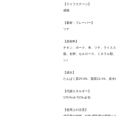
【ライフステージ】
成猫
【素材・フレーバー】
ツナ
【原材料】
チキン、ポーク、米、ツナ、ライスス
脂、全卵、セルロース、ミネラル類、
ン）
【成分】
たんぱく質29.0%、脂質22.1%、炭水化
【代謝エネルギー】
170 Kcal /(156 g) 缶
【使用上の注意】