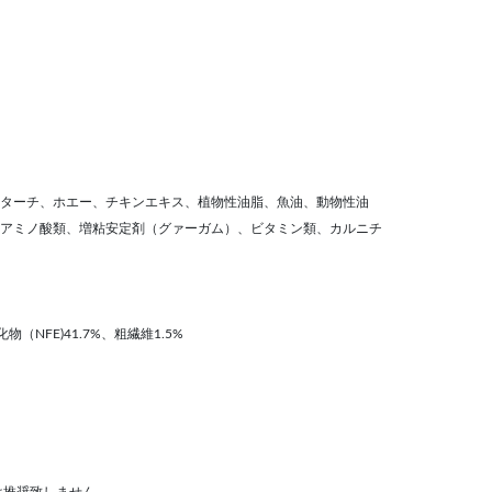
ターチ、ホエー、チキンエキス、植物性油脂、魚油、動物性油
アミノ酸類、増粘安定剤（グァーガム）、ビタミン類、カルニチ
物（NFE)41.7%、粗繊維1.5%