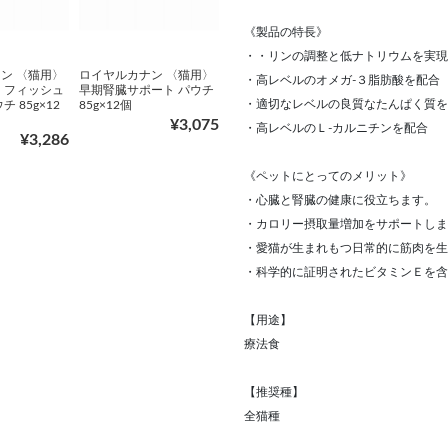
《製品の特長》
・・リンの調整と低ナトリウムを実現
ン 〈猫用〉
ロイヤルカナン 〈猫用〉
・高レベルのオメガ‐３脂肪酸を配合
 フィッシュ
早期腎臓サポート パウチ
・適切なレベルの良質なたんぱく質を
 85g×12
85g×12個
¥3,075
・高レベルのＬ-カルニチンを配合
¥3,286
《ペットにとってのメリット》
・心臓と腎臓の健康に役立ちます。
・カロリー摂取量増加をサポートしま
・愛猫が生まれもつ日常的に筋肉を生
・科学的に証明されたビタミンＥを含
【用途】
療法食
【推奨種】
全猫種