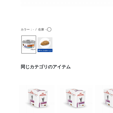
カラー：-
/
在庫
-:◯
同じカテゴリのアイテム