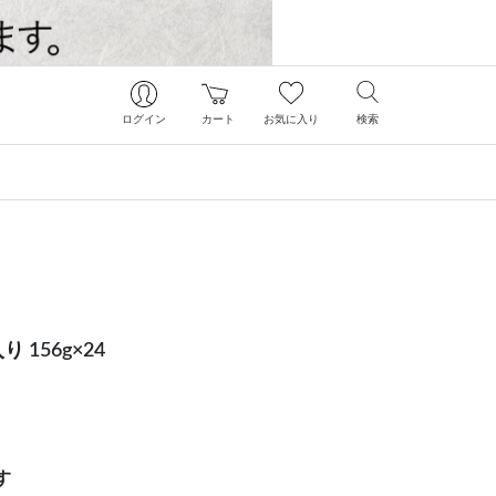
ログイン
カート
お気に入り
検索
 156g×24
す