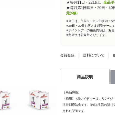
★毎月11日・22日は、
全品ポ
★毎月第1日曜日・20日・3
元(6倍)
※当日は、午前0：00～午後23：
※20日・30日お客さま感謝デーの
※ポイントデーの施策内容は、変更
※定期便は対象外となります。
会員登録
送料について
商品説明
【商品特徴】
〈猫用〉 k/dケイディーは、リン
る特別療法食です。k/dは生活の質
された栄養です。