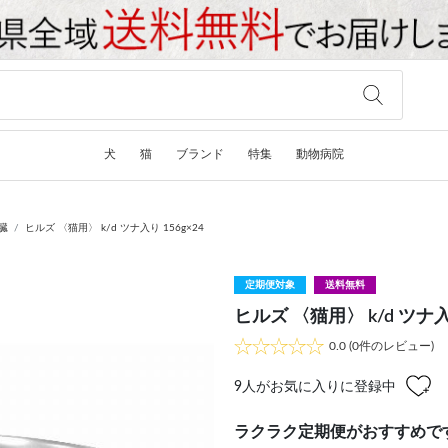
犬
猫
ブランド
特集
動物病院
臓
ヒルズ 〈猫用〉 k/d ツナ入り 156g×24
定期便対象
送料無料
ヒルズ 〈猫用〉 k/d ツナ入り
0.0
(0件のレビュー)
9
人がお気に入りに登録中
ラクラク定期便がおすすめで