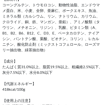
コーングルテン、トウモロコシ、動物性油脂、エンドウマ
メ蛋白、米、小麦、全卵、亜麻仁、ポークエキス、魚油、
ミネラル類（カルシウム、リン、ナトリウム、カリウム、
クロライド、銅、鉄、マンガン、亜鉛）、アミノ酸類（タ
ウリン、メチオニン、リジン）、乳酸、ビタミン類（A、
B1、B2、B6、B12、C、D3、E、ベータカロテン、ナイア
シン、パントテン酸、葉酸、ビオチン、コリン）、L-カル
ニチン、酸化防止剤（ミックストコフェロール、ローズマ
リー抽出物、緑茶抽出物）
【成分】
たんぱく質31.0%以上、脂質19.5%以上、粗繊維2.5%以下、
灰分7.5%以下、水分8.0%以下
【代謝エネルギー】
418kcal/100g
【使用上の注意】