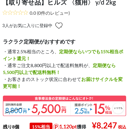
【取り寄せ品】ヒルズ 〈猫用〉 y/d 2kg
0.0
(0件のレビュー)
3
人がお気に入りに登録中
ラクラク定期便がおすすめです
・通常2.5%相当のところ、
定期便ならいつでも15%相当ポ
イント還元！
・通常ご注文8,800円以上で配送料無料が、
定期便なら
5,500円以上で配送料無料！
・お客さまのストック状況に合わせて
お届けサイクルを変
更可能！
¥8,247
1,120pt
残り8個
15%相当
獲得