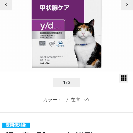
前の画像
次
サ
1
/3
カラー：-
/
在庫
-:△
定期便対象