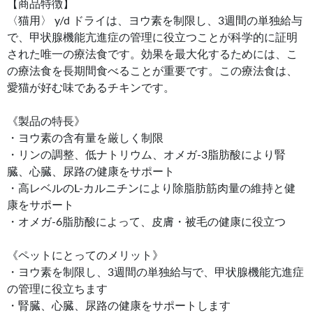
【商品特徴】
〈猫用〉 y/d ドライは、ヨウ素を制限し、3週間の単独給与
で、甲状腺機能亢進症の管理に役立つことが科学的に証明
された唯一の療法食です。効果を最大化するためには、こ
の療法食を長期間食べることが重要です。この療法食は、
愛猫が好む味であるチキンです。
《製品の特長》
・ヨウ素の含有量を厳しく制限
・リンの調整、低ナトリウム、オメガ-3脂肪酸により腎
臓、心臓、尿路の健康をサポート
・高レベルのL-カルニチンにより除脂肪筋肉量の維持と健
康をサポート
・オメガ-6脂肪酸によって、皮膚・被毛の健康に役立つ
《ペットにとってのメリット》
・ヨウ素を制限し、3週間の単独給与で、甲状腺機能亢進症
の管理に役立ちます
・腎臓、心臓、尿路の健康をサポートします