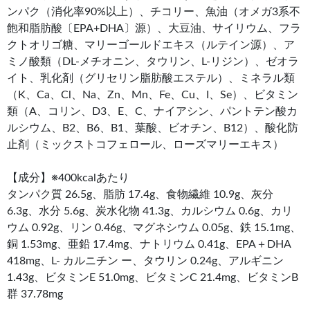
ンパク（消化率90%以上）、チコリー、魚油（オメガ3系不
飽和脂肪酸〔EPA+DHA〕源）、大豆油、サイリウム、フラ
クトオリゴ糖、マリーゴールドエキス（ルテイン源）、ア
ミノ酸類（DL-メチオニン、タウリン、L-リジン）、ゼオラ
イト、乳化剤（グリセリン脂肪酸エステル）、ミネラル類
（K、Ca、Cl、Na、Zn、Mn、Fe、Cu、I、Se）、ビタミン
類（A、コリン、D3、E、C、ナイアシン、パントテン酸カ
ルシウム、B2、B6、B1、葉酸、ビオチン、B12）、酸化防
止剤（ミックストコフェロール、ローズマリーエキス）
【成分】※400kcalあたり
タンパク質 26.5g、脂肪 17.4g、食物繊維 10.9g、灰分
6.3g、水分 5.6g、炭水化物 41.3g、カルシウム 0.6g、カリ
ウム 0.92g、リン 0.46g、マグネシウム 0.05g、鉄 15.1mg、
銅 1.53mg、亜鉛 17.4mg、ナトリウム 0.41g、EPA＋DHA
418mg、L- カルニチン ー、タウリン 0.24g、アルギニン
1.43g、ビタミンE 51.0mg、ビタミンC 21.4mg、ビタミンB
群 37.78mg