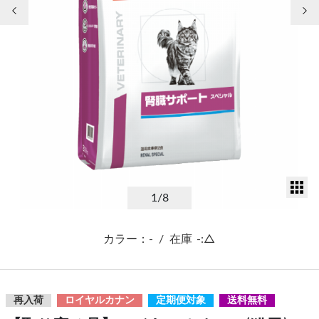
前の画像
次
サ
1
/8
カラー：-
/
在庫
-:△
再入荷
ロイヤルカナン
定期便対象
送料無料