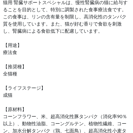
猫用 腎臓サポートスペシャルは、慢性腎臓病の猫に給与す
ることを目的として、特別に調製された食事療法食です。
この食事は、リンの含有量を制限し、高消化性のタンパク
質を使用しています。また、猫が好む香りで食欲を刺激
し、腎臓病による食欲低下に配慮しています。
【用途】
療法食
【推奨種】
全猫種
【ライフステージ】
成猫
【原材料】
コーンフラワー、米、超高消化性豚タンパク（消化率90％
以上）、動物性油脂、コーングルテン、植物性繊維、コー
ン、加水分解タンパク（鶏、七面鳥）、超高消化性小麦タ