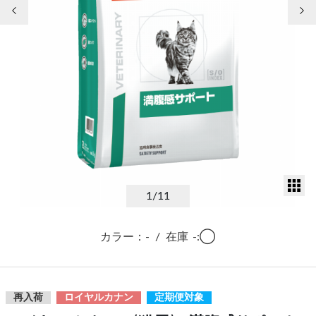
前の画像
次
サ
1
/11
カラー：-
/
在庫
-:◯
再入荷
ロイヤルカナン
定期便対象