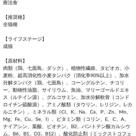
療法食
【推奨種】
全猫種
【ライフステージ】
成猫
【原材料】
肉類（鶏、七面鳥、ダック）、植物性繊維、タピオカ、小
麦粉、超高消化性小麦タンパク（消化率90%以上）、加水
分解タンパク（鶏、七面鳥）、コーングルテン、チコリ
ー、動物性油脂、サイリウム、魚油、マリーゴールドエキ
ス（ルテイン源）、グルコサミン、加水分解軟骨（コンド
ロイチン硫酸源）、アミノ酸類（タウリン、L-リジン、L-カ
ルニチン）、ミネラル類（Cl、K、Na、Ca、P、Zn、Mn、
Mg、Fe、Cu、Se、I）、ビタミン類（コリン、E、C、A、
ナイアシン、葉酸、ビオチン、B2、パントテン酸カルシウ
ム、B6、B1、D3、B12）、酸化防止剤（ミックストコフェ