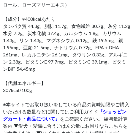
ロール、ローズマリーエキス）
【成分】※400kcalあたり
タンパク質 44.3g、脂肪 11.7g、食物繊維 30.7g、灰分 11.2g
水分 7.2g、炭水化物 37.4g、カルシウム 1.8g、カリウム
1.43g、リン 1.43g、マグネシウム 0.12g、鉄 19.5mg、銅
1.95mg、亜鉛 21.5mg、ナトリウム 0.72g、EPA＋DHA
261mg、L- カルニチン 26.1mg、タウリン 0.33g、アルギニ
ン 2.38g、ビタミンE 97.7mg、ビタミンC 39.1mg、ビタミ
ンB群 54.45mg
【代謝エネルギー】
307kcal/100g
※本サイトでお取り扱いをしている商品の賞味期限やご購入
いただける数量などに関してはご利用ガイド
『ショッピン
グカート・商品について』
をご確認ください。 給与量計算
案内 ▼愛犬・愛猫に合うごはんの量にお困りならこちらを