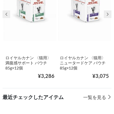
前の画像
次
ロイヤルカナン 〈猫用〉
ロイヤルカナン 〈猫用〉
満腹感サポート パウチ
ニュータードケア パウチ
85g×12個
85g×12個
¥3,286
¥3,075
最近チェックしたアイテム
一覧を見る