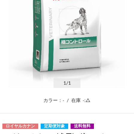
1
/1
カラー：-
/
在庫
-:△
ロイヤルカナン
定期便対象
送料無料