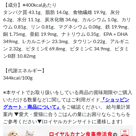
【成分】※400kcalあたり
タンパク質 43.1g、脂肪 14.0g、食物繊維 19.9g、灰分
6.2g、水分 11.1g、炭水化物 34.6g、カルシウム 1.0g、カリ
ウム 0.81g、リン 0.81g、マグネシウム 0.08g、鉄 19.9mg、
銅 1.75mg、亜鉛 19.9mg。ナトリウム 0.35g、EPA＋DHA
349mg、L-カルニチン 23.3mg、タウリン 0.22g、アルギニ
ン 2.32g、ビタミンE 69.8mg、ビタミンC 34.9mg、ビタミ
ンB群 10.82mg
【代謝エネルギー】
344kcal/100g
※本サイトでお取り扱いをしている商品の賞味期限やご購入
いただける数量などに関してはご利用ガイド
『ショッピン
グカート・商品について』
をご確認ください。 給与量計算
案内 ▼愛犬・愛猫に合うごはんの量にお困りならこちらを
ご参考ください▼(ロイヤルカナンサイトに遷移します)