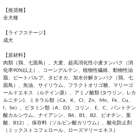
【推奨種】
全犬種
【ライフステージ】
成犬
【原材料】
肉類（鶏、七面鳥）、大麦、超高消化性小麦タンパク（消
化率90%以上）、コーングルテン、植物性繊維、動物性油
脂、ビートパルプ、タピオカ、加水分解タンパク（鶏、七
面鳥）、魚油、サイリウム、フラクトオリゴ糖、マリーゴ
ールドエキス （ルテイン源）、アミノ酸類 (タウリン、L-カ
ルニチン)、ミネラル類（Ca、K、Cl、Zn、Mn、Fe、Cu、
I、Se）、ビタミン類（A、D3、コリン、E、C、パントテン
酸カルシウム、ナイアシン、B6、B1、B2、ビオチン、葉
酸、B12）、保存料（ソルビン酸カリウム）、酸化防止剤
（ミックストコフェロール、ローズマリーエキス）