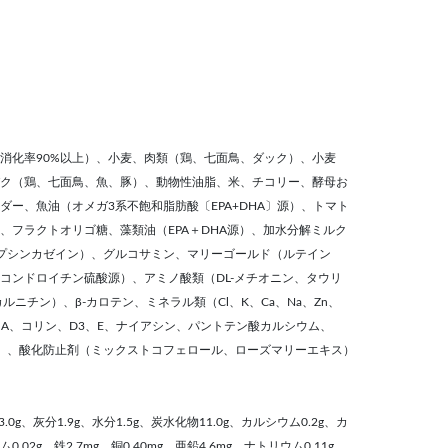
消化率90%以上）、小麦、肉類（鶏、七面鳥、ダック）、小麦
ク（鶏、七面鳥、魚、豚）、動物性油脂、米、チコリー、酵母お
ー、魚油（オメガ3系不飽和脂肪酸〔EPA+DHA〕源）、トマト
、フラクトオリゴ糖、藻類油（EPA＋DHA源）、加水分解ミルク
プシンカゼイン）、グルコサミン、マリーゴールド（ルテイン
コンドロイチン硫酸源）、アミノ酸類（DL-メチオニン、タウリ
カルニチン）、β-カロテン、ミネラル類（Cl、K、Ca、Na、Zn、
類（A、コリン、D3、E、ナイアシン、パントテン酸カルシウム、
12）、酸化防止剤（ミックストコフェロール、ローズマリーエキス）
.0g、灰分1.9g、水分1.5g、炭水化物11.0g、カルシウム0.2g、カ
0.02g、鉄2.7mg、銅0.40mg、亜鉛4.6mg、ナトリウム0.11g、