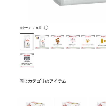
カラー：-
/
在庫
-:◯
同じカテゴリのアイテム