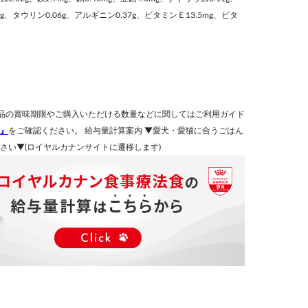
4mg、タウリン0.06g、アルギニン0.37g、ビタミンＥ13.5mg、ビタ
品の賞味期限やご購入いただける数量などに関してはご利用ガイド
』
をご確認ください。 給与量計算案内 ▼愛犬・愛猫に合うごはん
さい▼(ロイヤルカナンサイトに遷移します)