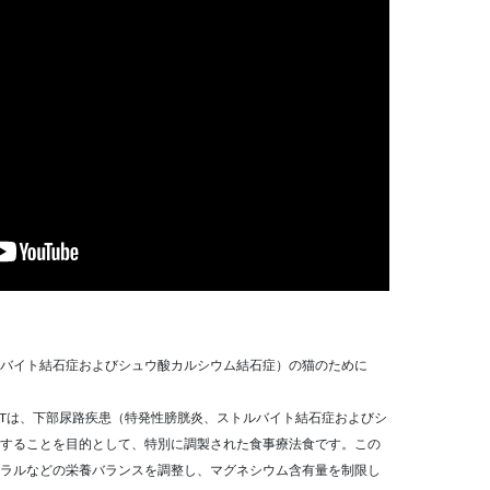
バイト結石症およびシュウ酸カルシウム結石症）の猫のために
+CLTは、下部尿路疾患（特発性膀胱炎、ストルバイト結石症およびシ
することを目的として、特別に調製された食事療法食です。この
ラルなどの栄養バランスを調整し、マグネシウム含有量を制限し