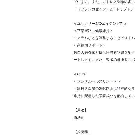
ています。また、ストレス刺激の多い
トリプシンカゼイン）とL-トリプト
≪ユリナリーS/Oエイジング7+≫
＜下部尿路の健康維持＞
ミネラルなどを調整することでストル
＜高齢期サポート＞
独自の栄養素と抗活性酸素物質を配合
ートします。また、腎臓の健康をサポ
≪CLT≫
＜メンタルヘルスサポート＞
下部尿路疾患の50%以上は精神的な
維持に配慮した栄養成分を配合してい
【用途】
療法食
【推奨種】