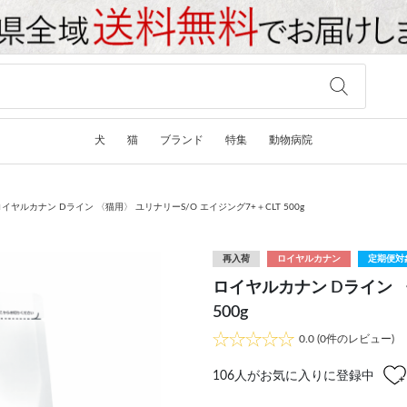
犬
猫
ブランド
特集
動物病院
イヤルカナン Dライン 〈猫用〉 ユリナリーS/O エイジング7+＋CLT 500g
再入荷
ロイヤルカナン
定期便対
ロイヤルカナン Dライン 〈
500g
0.0
(0件のレビュー)
106
人がお気に入りに登録中