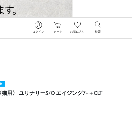
ログイン
カート
お気に入り
検索
象
猫用〉 ユリナリーS/O エイジング7+＋CLT