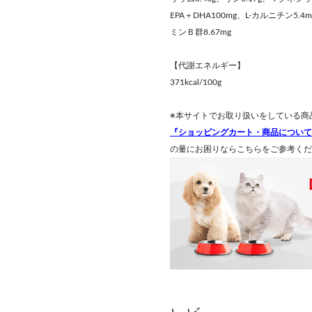
EPA＋DHA100mg、L-カルニチン5.
ミンＢ群8.67mg
【代謝エネルギー】
371kcal/100g
※本サイトでお取り扱いをしている商
『ショッピングカート・商品について
の量にお困りならこちらをご参考くだ