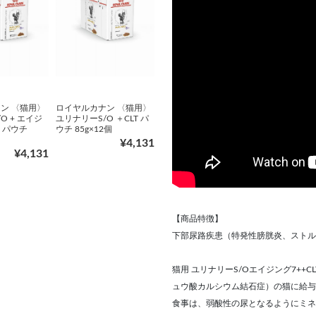
ン 〈猫用〉
ロイヤルカナン 〈猫用〉
O + エイジ
ユリナリーS/O ＋CLT パ
T パウチ
ウチ 85g×12個
¥4,131
¥4,131
【商品特徴】
下部尿路疾患（特発性膀胱炎、ストル
猫用 ユリナリーS/Oエイジング7+
ュウ酸カルシウム結石症）の猫に給与
食事は、弱酸性の尿となるようにミネ