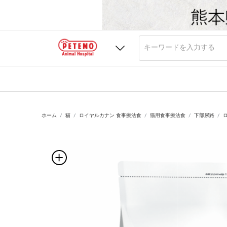
ホーム
猫
ロイヤルカナン 食事療法食
猫用食事療法食
下部尿路
ロ