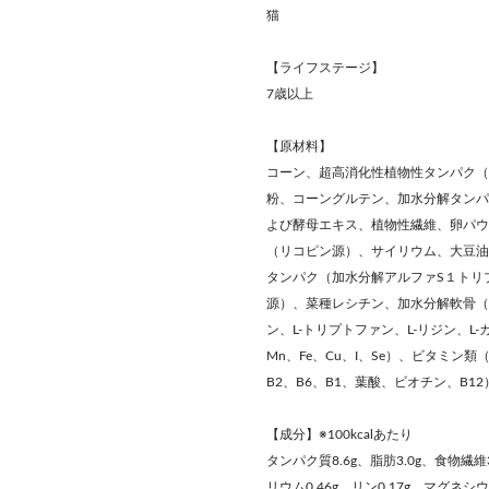
猫
【ライフステージ】
7歳以上
【原材料】
コーン、超高消化性植物性タンパク（
粉、コーングルテン、加水分解タンパ
よび酵母エキス、植物性繊維、卵パウダ
（リコピン源）、サイリウム、大豆油
タンパク（加水分解アルファS１トリ
源）、菜種レシチン、加水分解軟骨（
ン、L-トリプトファン、L-リジン、L-
Mn、Fe、Cu、I、Se）、ビタミン
B2、B6、B1、葉酸、ビオチン、B
【成分】※100kcalあたり
タンパク質8.6g、脂肪3.0g、食物繊維3
リウム0.46g、リン0.17g、マグネシウム