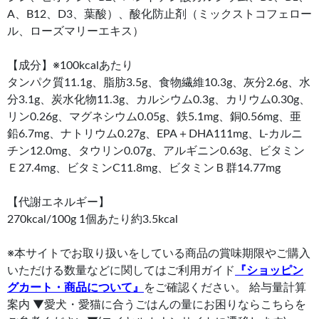
A、B12、D3、葉酸）、酸化防止剤（ミックストコフェロー
ル、ローズマリーエキス）
【成分】※100kcalあたり
タンパク質11.1g、脂肪3.5g、食物繊維10.3g、灰分2.6g、水
分3.1g、炭水化物11.3g、カルシウム0.3g、カリウム0.30g、
リン0.26g、マグネシウム0.05g、鉄5.1mg、銅0.56mg、亜
鉛6.7mg、ナトリウム0.27g、EPA＋DHA111mg、L-カルニ
チン12.0mg、タウリン0.07g、アルギニン0.63g、ビタミン
Ｅ27.4mg、ビタミンC11.8mg、ビタミンＢ群14.77mg
【代謝エネルギー】
270kcal/100g 1個あたり約3.5kcal
※本サイトでお取り扱いをしている商品の賞味期限やご購入
いただける数量などに関してはご利用ガイド
『ショッピン
グカート・商品について』
をご確認ください。 給与量計算
案内 ▼愛犬・愛猫に合うごはんの量にお困りならこちらを