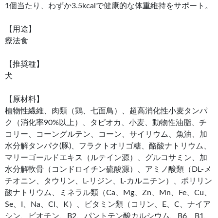
1個当たり、わずか3.5kcalで健康的な体重維持をサポート。
【用途】
療法食
【推奨種】
犬
【原材料】
植物性繊維、肉類（鶏、七面鳥）、超高消化性小麦タンパ
ク（消化率90%以上）、タピオカ、小麦、動物性油脂、チ
コリー、コーングルテン、コーン、サイリウム、魚油、加
水分解タンパク(豚)、フラクトオリゴ糖、酪酸ナトリウム、
マリーゴールドエキス（ルテイン源）、グルコサミン、加
水分解軟骨（コンドロイチン硫酸源）、アミノ酸類（DL-メ
チオニン、タウリン、L-リジン、L-カルニチン）、ポリリン
酸ナトリウム、ミネラル類（Ca、Mg、Zn、Mn、Fe、Cu、
Se、I、Na、Cl、K）、ビタミン類（コリン、E、C、ナイア
シン、ビオチン、B2、パントテン酸カルシウム、B6、B1、