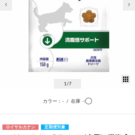
前の画像
次
サ
1
/7
カラー：-
/
在庫
-:◯
ロイヤルカナン
定期便対象