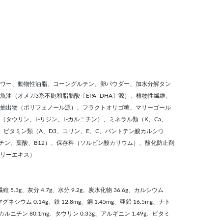
ワー、動物性油脂、コーングルテン、卵パウダー、加水分解タン
油（オメガ3系不飽和脂肪酸〔EPA+DHA〕源）、植物性繊維、
抽出物（ポリフェノール源）、フラクトオリゴ糖、マリーゴール
タウリン、L-リジン、L-カルニチン）、ミネラル類（K、Ca、
Se）、ビタミン類（A、D3、コリン、E、C、パントテン酸カルシウ
オチン、葉酸、B12）、保存料（ソルビン酸カリウム）、酸化防止剤
リーエキス）
繊維 5.3g、灰分 4.7g、水分 9.2g、炭水化物 36.6g、カルシウム
マグネシウム 0.14g、鉄 12.8mg、銅 1.45mg、亜鉛 16.5mg、ナト
L-カルニチン 80.1mg、タウリン 0.33g、アルギニン 1.49g、ビタミ