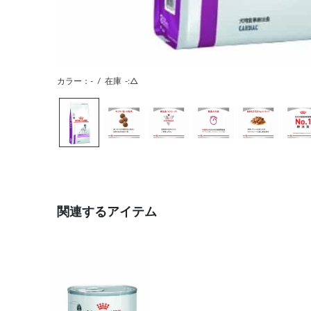
カラー：-
/
在庫
-:△
関連するアイテム