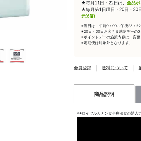
★毎月11日・22日は、
全品ポ
★毎月第1日曜日・20日・3
元(6倍)
※当日は、午前0：00～午後23：
※20日・30日お客さま感謝デーの
※ポイントデーの施策内容は、変更
※定期便は対象外となります。
会員登録
送料について
商品説明
※※ロイヤルカナン食事療法食の購入