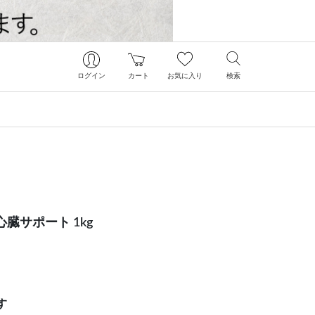
ログイン
カート
お気に入り
検索
臓サポート 1kg
す