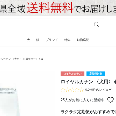
犬
猫
ブランド
特集
動物病院
ルカナン 〈犬用〉 心臓サポート 1kg
ロイヤルカナン
定期便対象
ロイヤルカナン 〈犬用〉 心
0.0
(0件のレビュー)
25
人がお気に入りに登録中
ラクラク定期便がおすすめで