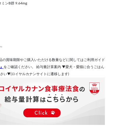
タミンB群 9.64mg
ん。
品の賞味期限やご購入いただける数量などに関してはご利用ガイド
』
をご確認ください。 給与量計算案内 ▼愛犬・愛猫に合うごはん
さい▼(ロイヤルカナンサイトに遷移します)