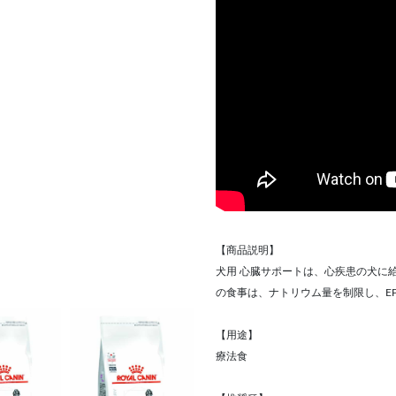
【商品説明】
犬用 心臓サポートは、心疾患の犬に
の食事は、ナトリウム量を制限し、EP
【用途】
療法食