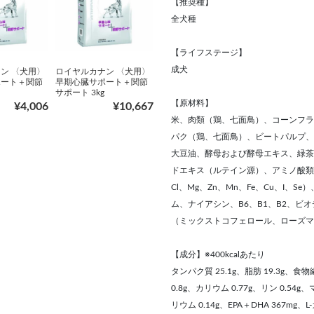
【推奨種】
全犬種
【ライフステージ】
成犬
ン 〈犬用〉
ロイヤルカナン 〈犬用〉
ポート＋関節
早期心臓サポート＋関節
サポート 3kg
【原材料】
¥4,006
¥10,667
米、肉類（鶏、七面鳥）、コーンフラ
パク（鶏、七面鳥）、ビートパルプ、魚
大豆油、酵母および酵母エキス、緑茶
ドエキス（ルテイン源）、アミノ酸類（
Cl、Mg、Zn、Mn、Fe、Cu、I、
ム、ナイアシン、B6、B1、B2、ビ
（ミックストコフェロール、ローズマ
【成分】※400kcalあたり
タンパク質 25.1g、脂肪 19.3g、食物
0.8g、カリウム 0.77g、リン 0.54g、
リウム 0.14g、EPA＋DHA 367mg、